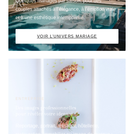
Quelques mariages par saison, pour des
couples attachés à l’élégance, à l’émotion vraie
et à une esthétique intemporelle.
VOIR L’UNIVERS MARIAGE
ENTREPRISE
Des images professionnelles
pour révéler votre identité
Reportage, portrait, artisanat, hôtellerie,